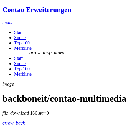
Contao Erweiterungen
menu
Start
Suche
Top 100
Merkliste
arrow_drop_down
Start
Suche
Top 100
Merkliste
image
backboneit/contao-multimedia
file_download
166
star
0
arrow_back