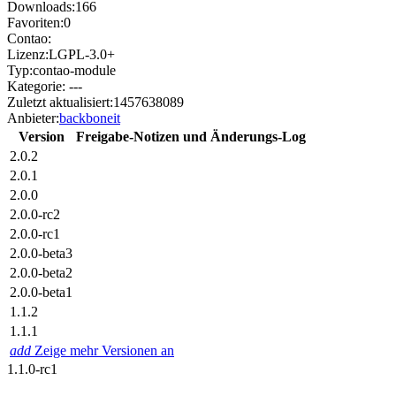
Downloads:
166
Favoriten:
0
Contao:
Lizenz:
LGPL-3.0+
Typ:
contao-module
Kategorie:
---
Zuletzt aktualisiert:
1457638089
Anbieter:
backboneit
Version
Freigabe-Notizen und Änderungs-Log
2.0.2
2.0.1
2.0.0
2.0.0-rc2
2.0.0-rc1
2.0.0-beta3
2.0.0-beta2
2.0.0-beta1
1.1.2
1.1.1
add
Zeige mehr Versionen an
1.1.0-rc1