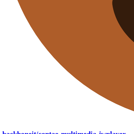
backboneit/contao-multimedia-jwplayer