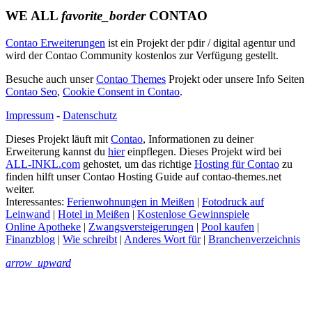
WE ALL
favorite_border
CONTAO
Contao Erweiterungen
ist ein Projekt der pdir / digital agentur und
wird der Contao Community kostenlos zur Verfügung gestellt.
Besuche auch unser
Contao Themes
Projekt oder unsere Info Seiten
Contao Seo
,
Cookie Consent in Contao
.
Impressum
-
Datenschutz
Dieses Projekt läuft mit
Contao
, Informationen zu deiner
Erweiterung kannst du
hier
einpflegen. Dieses Projekt wird bei
ALL-INKL.com
gehostet, um das richtige
Hosting für Contao
zu
finden hilft unser Contao Hosting Guide auf contao-themes.net
weiter.
Interessantes:
Ferienwohnungen in Meißen
|
Fotodruck auf
Leinwand
|
Hotel in Meißen
|
Kostenlose Gewinnspiele
Online Apotheke
|
Zwangsversteigerungen
|
Pool kaufen
|
Finanzblog
|
Wie schreibt
|
Anderes Wort für
|
Branchenverzeichnis
arrow_upward