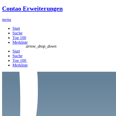
Contao Erweiterungen
menu
Start
Suche
Top 100
Merkliste
arrow_drop_down
Start
Suche
Top 100
Merkliste