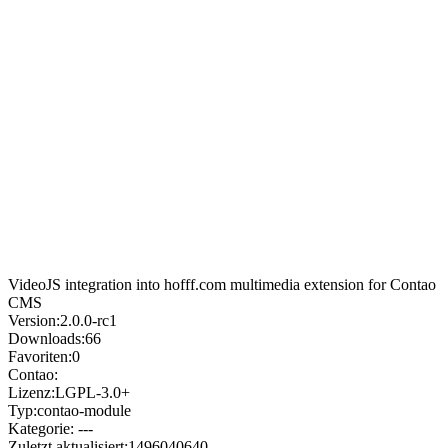
VideoJS integration into hofff.com multimedia extension for Contao
CMS
Version:
2.0.0-rc1
Downloads:
66
Favoriten:
0
Contao:
Lizenz:
LGPL-3.0+
Typ:
contao-module
Kategorie:
---
Zuletzt aktualisiert:
1496040640