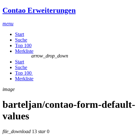
Contao Erweiterungen
menu
Start
Suche
Top 100
Merkliste
arrow_drop_down
Start
Suche
Top 100
Merkliste
image
barteljan/contao-form-default-
values
file_download
13
star
0