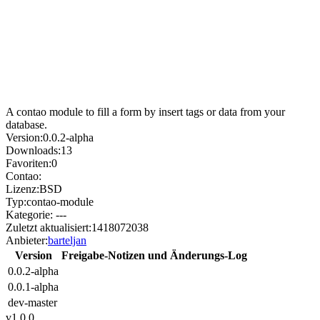
A contao module to fill a form by insert tags or data from your
database.
Version:
0.0.2-alpha
Downloads:
13
Favoriten:
0
Contao:
Lizenz:
BSD
Typ:
contao-module
Kategorie:
---
Zuletzt aktualisiert:
1418072038
Anbieter:
barteljan
Version
Freigabe-Notizen und Änderungs-Log
0.0.2-alpha
0.0.1-alpha
dev-master
v1.0.0