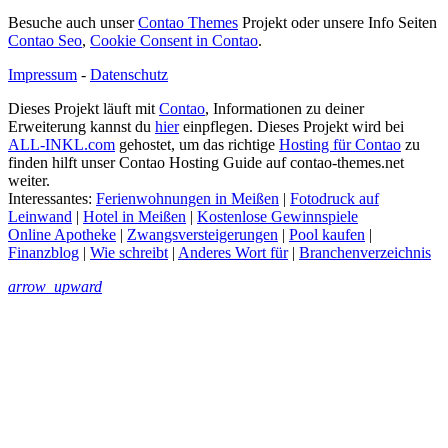
Besuche auch unser
Contao Themes
Projekt oder unsere Info Seiten
Contao Seo
,
Cookie Consent in Contao
.
Impressum
-
Datenschutz
Dieses Projekt läuft mit
Contao
, Informationen zu deiner
Erweiterung kannst du
hier
einpflegen. Dieses Projekt wird bei
ALL-INKL.com
gehostet, um das richtige
Hosting für Contao
zu
finden hilft unser Contao Hosting Guide auf contao-themes.net
weiter.
Interessantes:
Ferienwohnungen in Meißen
|
Fotodruck auf
Leinwand
|
Hotel in Meißen
|
Kostenlose Gewinnspiele
Online Apotheke
|
Zwangsversteigerungen
|
Pool kaufen
|
Finanzblog
|
Wie schreibt
|
Anderes Wort für
|
Branchenverzeichnis
arrow_upward