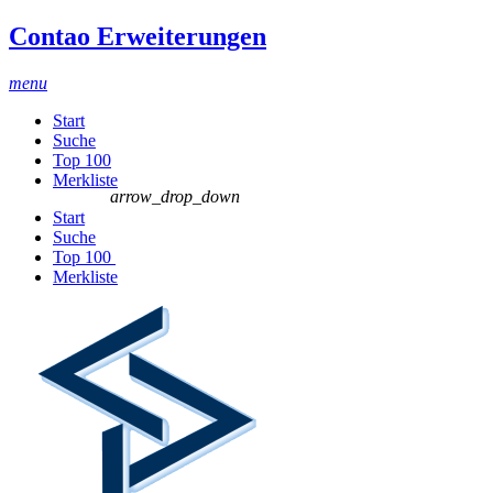
Contao Erweiterungen
menu
Start
Suche
Top 100
Merkliste
arrow_drop_down
Start
Suche
Top 100
Merkliste