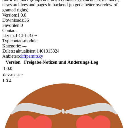
news archives and pages in backend (to get a better overview of
granted rights).
Version:
1.0.0
Downloads:
36
Favoriten:
0
Contao:
Lizenz:
LGPL-3.0+
Typ:
contao-module
Kategorie:
---
Zuletzt aktualisiert:
1401313324
Anbieter:
cliffparnitzky
Version
Freigabe-Notizen und Änderungs-Log
1.0.0
dev-master
1.0.4