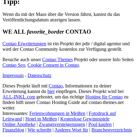
Tipp:
Wenn du mit der Maus über die Version fährst, kannst du das
Veröffentlichungsdatum anzeigen lassen.
WE ALL
favorite_border
CONTAO
Contao Erweiterungen
ist ein Projekt der pdir / digital agentur und
wird der Contao Community kostenlos zur Verfügung gestellt.
Besuche auch unser
Contao Themes
Projekt oder unsere Info Seiten
Contao Seo
,
Cookie Consent in Contao
.
Impressum
-
Datenschutz
Dieses Projekt läuft mit
Contao
, Informationen zu deiner
Erweiterung kannst du
hier
einpflegen. Dieses Projekt wird bei
ALL-INKL.com
gehostet, um das richtige
Hosting für Contao
zu
finden hilft unser Contao Hosting Guide auf contao-themes.net
weiter.
Interessantes:
Ferienwohnungen in Meißen
|
Fotodruck auf
Leinwand
|
Hotel in Meißen
|
Kostenlose Gewinnspiele
Online Apotheke
|
Zwangsversteigerungen
|
Pool kaufen
|
Finanzblog
|
Wie schreibt
|
Anderes Wort für
|
Branchenverzeichnis