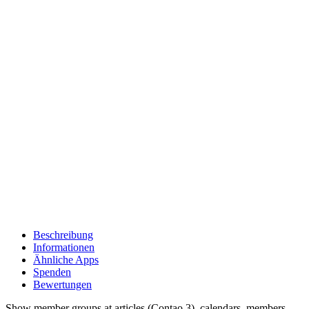
Beschreibung
Informationen
Ähnliche Apps
Spenden
Bewertungen
Show member groups at articles (Contao 3), calendars, members,