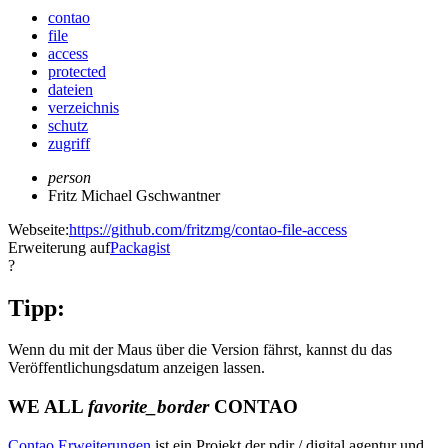
contao
file
access
protected
dateien
verzeichnis
schutz
zugriff
person
Fritz Michael Gschwantner
Webseite:
https://github.com/fritzmg/contao-file-access
Erweiterung auf
Packagist
?
Tipp:
Wenn du mit der Maus über die Version fährst, kannst du das
Veröffentlichungsdatum anzeigen lassen.
WE ALL
favorite_border
CONTAO
Contao Erweiterungen
ist ein Projekt der pdir / digital agentur und