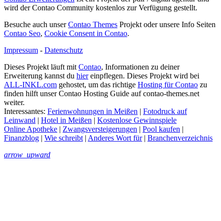
wird der Contao Community kostenlos zur Verfügung gestellt.
Besuche auch unser
Contao Themes
Projekt oder unsere Info Seiten
Contao Seo
,
Cookie Consent in Contao
.
Impressum
-
Datenschutz
Dieses Projekt läuft mit
Contao
, Informationen zu deiner
Erweiterung kannst du
hier
einpflegen. Dieses Projekt wird bei
ALL-INKL.com
gehostet, um das richtige
Hosting für Contao
zu
finden hilft unser Contao Hosting Guide auf contao-themes.net
weiter.
Interessantes:
Ferienwohnungen in Meißen
|
Fotodruck auf
Leinwand
|
Hotel in Meißen
|
Kostenlose Gewinnspiele
Online Apotheke
|
Zwangsversteigerungen
|
Pool kaufen
|
Finanzblog
|
Wie schreibt
|
Anderes Wort für
|
Branchenverzeichnis
arrow_upward