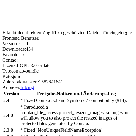
Erlaubt den direkten Zugriff zu geschützten Dateien für eingeloggte
Frontend Benutzer.
Version:
2.1.0
Downloads:
434
Favoriten:
5
Contao:
Lizenz:
LGPL-3.0-or-later
Typ:
contao-bundle
Kategorie:
---
Zuletzt aktualisiert:
1582641641
Anbieter:
fritzmg
Version
Freigabe-Notizen und Änderungs-Log
2.4.1
* Fixed Contao 5.3 and Symfony 7 compatibility (#14).
* Introduced a
`contao_file_access.protect_resized_images` setting which
2.4.0
will allow you to also protect the resized images of
protected files generated by Contao.
2.3.8
* Fixed `NonUniqueFieldNameException`