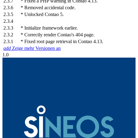
2.3.7
* Fixed a PHP warning in Contao 4.13.
2.3.6
* Removed accidental code.
2.3.5
* Unlocked Contao 5.
2.3.4
2.3.3
* Initialize framework earlier.
2.3.2
* Correctly render Contao's 404 page.
2.3.1
* Fixed root page retrieval in Contao 4.13.
add
Zeige mehr Versionen an
1.0