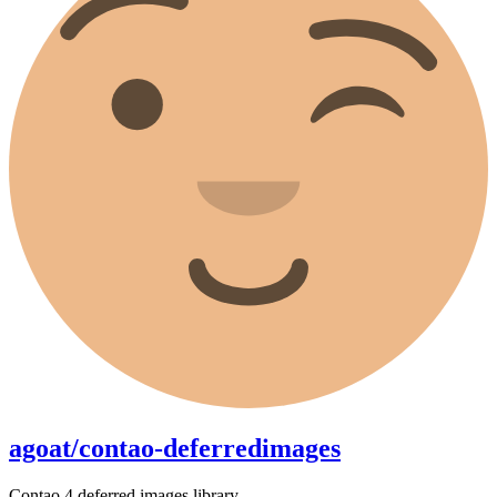
agoat/contao-deferredimages
Contao 4 deferred images library