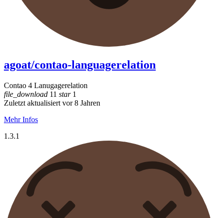
agoat/contao-languagerelation
Contao 4 Lanugagerelation
file_download
11
star
1
Zuletzt aktualisiert vor 8 Jahren
Mehr Infos
1.3.1