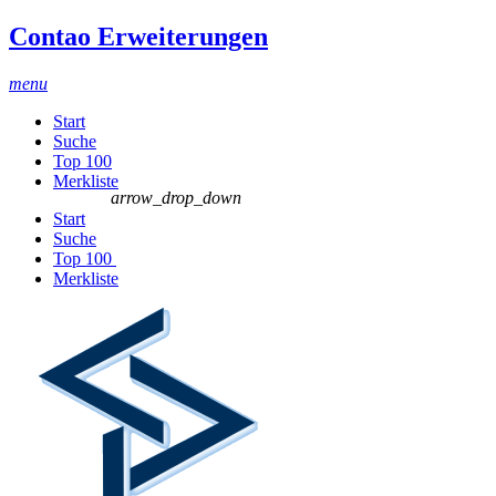
Contao Erweiterungen
menu
Start
Suche
Top 100
Merkliste
arrow_drop_down
Start
Suche
Top 100
Merkliste