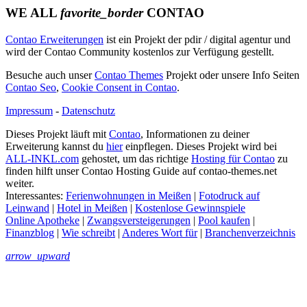
WE ALL
favorite_border
CONTAO
Contao Erweiterungen
ist ein Projekt der pdir / digital agentur und
wird der Contao Community kostenlos zur Verfügung gestellt.
Besuche auch unser
Contao Themes
Projekt oder unsere Info Seiten
Contao Seo
,
Cookie Consent in Contao
.
Impressum
-
Datenschutz
Dieses Projekt läuft mit
Contao
, Informationen zu deiner
Erweiterung kannst du
hier
einpflegen. Dieses Projekt wird bei
ALL-INKL.com
gehostet, um das richtige
Hosting für Contao
zu
finden hilft unser Contao Hosting Guide auf contao-themes.net
weiter.
Interessantes:
Ferienwohnungen in Meißen
|
Fotodruck auf
Leinwand
|
Hotel in Meißen
|
Kostenlose Gewinnspiele
Online Apotheke
|
Zwangsversteigerungen
|
Pool kaufen
|
Finanzblog
|
Wie schreibt
|
Anderes Wort für
|
Branchenverzeichnis
arrow_upward