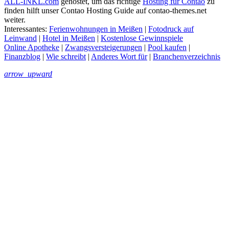
ALL-INKL.com
gehostet, um das richtige
Hosting für Contao
zu
finden hilft unser Contao Hosting Guide auf contao-themes.net
weiter.
Interessantes:
Ferienwohnungen in Meißen
|
Fotodruck auf
Leinwand
|
Hotel in Meißen
|
Kostenlose Gewinnspiele
Online Apotheke
|
Zwangsversteigerungen
|
Pool kaufen
|
Finanzblog
|
Wie schreibt
|
Anderes Wort für
|
Branchenverzeichnis
arrow_upward