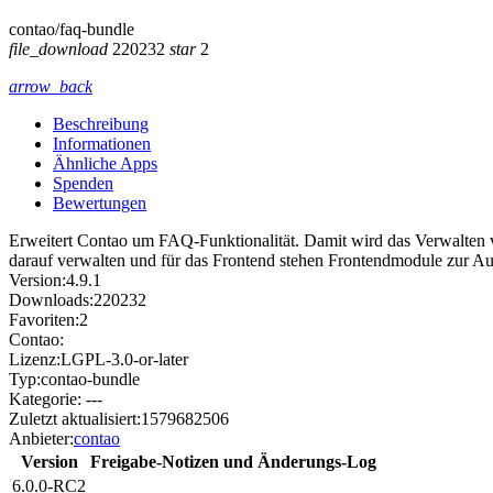
contao/faq-bundle
file_download
220232
star
2
arrow_back
Beschreibung
Informationen
Ähnliche Apps
Spenden
Bewertungen
Erweitert Contao um FAQ-Funktionalität. Damit wird das Verwalten v
darauf verwalten und für das Frontend stehen Frontendmodule zur A
Version:
4.9.1
Downloads:
220232
Favoriten:
2
Contao:
Lizenz:
LGPL-3.0-or-later
Typ:
contao-bundle
Kategorie:
---
Zuletzt aktualisiert:
1579682506
Anbieter:
contao
Version
Freigabe-Notizen und Änderungs-Log
6.0.0-RC2