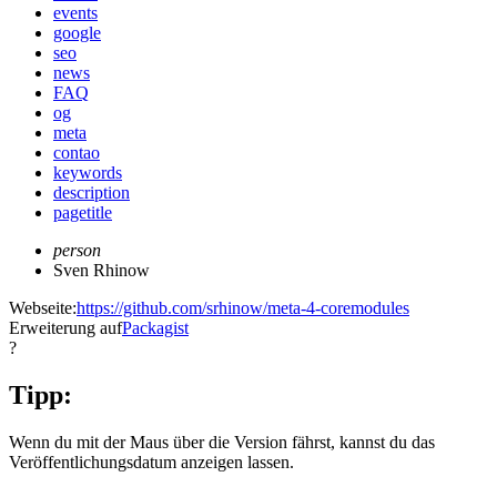
events
google
seo
news
FAQ
og
meta
contao
keywords
description
pagetitle
person
Sven Rhinow
Webseite:
https://github.com/srhinow/meta-4-coremodules
Erweiterung auf
Packagist
?
Tipp:
Wenn du mit der Maus über die Version fährst, kannst du das
Veröffentlichungsdatum anzeigen lassen.