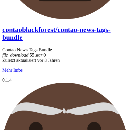
contaoblackforest/contao-news-tags-
bundle
Contao News Tags Bundle
file_download
55
star
0
Zuletzt aktualisiert vor 8 Jahren
Mehr Infos
0.1.4