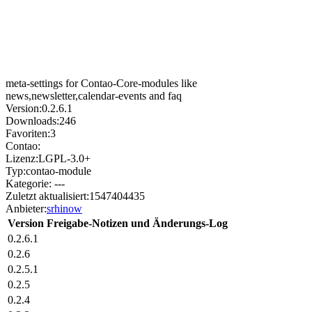
meta-settings for Contao-Core-modules like
news,newsletter,calendar-events and faq
Version:
0.2.6.1
Downloads:
246
Favoriten:
3
Contao:
Lizenz:
LGPL-3.0+
Typ:
contao-module
Kategorie:
---
Zuletzt aktualisiert:
1547404435
Anbieter:
srhinow
Version
Freigabe-Notizen und Änderungs-Log
0.2.6.1
0.2.6
0.2.5.1
0.2.5
0.2.4