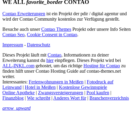
WE ALL
favorite_border
CONTAO
Contao Erweiterungen
ist ein Projekt der pdir / digital agentur und
wird der Contao Community kostenlos zur Verfügung gestellt.
Besuche auch unser
Contao Themes
Projekt oder unsere Info Seiten
Contao Seo
,
Cookie Consent in Contao
.
Impressum
-
Datenschutz
Dieses Projekt läuft mit
Contao
, Informationen zu deiner
Erweiterung kannst du
hier
einpflegen. Dieses Projekt wird bei
ALL-INKL.com
gehostet, um das richtige
Hosting für Contao
zu
finden hilft unser Contao Hosting Guide auf contao-themes.net
weiter.
Interessantes:
Ferienwohnungen in Meißen
|
Fotodruck auf
Leinwand
|
Hotel in Meißen
|
Kostenlose Gewinnspiele
Online Apotheke
|
Zwangsversteigerungen
|
Pool kaufen
|
Finanzblog
|
Wie schreibt
|
Anderes Wort für
|
Branchenverzeichnis
arrow_upward