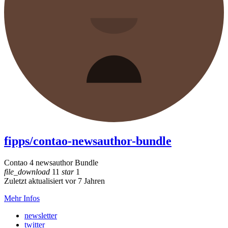
fipps/contao-newsauthor-bundle
Contao 4 newsauthor Bundle
file_download
11
star
1
Zuletzt aktualisiert vor 7 Jahren
Mehr Infos
newsletter
twitter