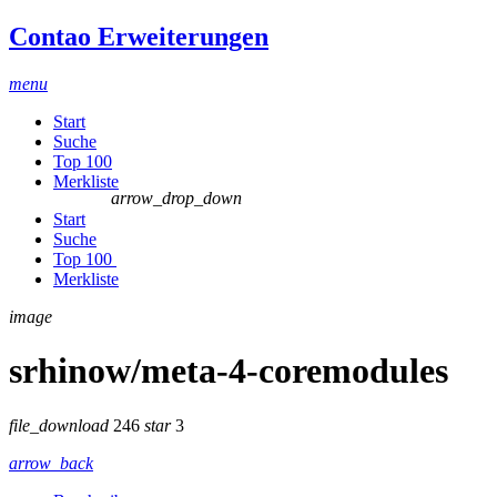
Contao Erweiterungen
menu
Start
Suche
Top 100
Merkliste
arrow_drop_down
Start
Suche
Top 100
Merkliste
image
srhinow/meta-4-coremodules
file_download
246
star
3
arrow_back