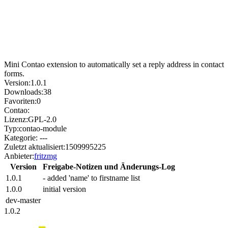
Mini Contao extension to automatically set a reply address in contact
forms.
Version:
1.0.1
Downloads:
38
Favoriten:
0
Contao:
Lizenz:
GPL-2.0
Typ:
contao-module
Kategorie:
---
Zuletzt aktualisiert:
1509995225
Anbieter:
fritzmg
Version
Freigabe-Notizen und Änderungs-Log
1.0.1
- added 'name' to firstname list
1.0.0
initial version
dev-master
1.0.2