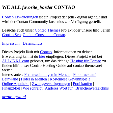
WE ALL
favorite_border
CONTAO
Contao Erweiterungen
ist ein Projekt der pdir / digital agentur und
wird der Contao Community kostenlos zur Verfügung gestellt.
Besuche auch unser
Contao Themes
Projekt oder unsere Info Seiten
Contao Seo
,
Cookie Consent in Contao
.
Impressum
-
Datenschutz
Dieses Projekt läuft mit
Contao
, Informationen zu deiner
Erweiterung kannst du
hier
einpflegen. Dieses Projekt wird bei
ALL-INKL.com
gehostet, um das richtige
Hosting für Contao
zu
finden hilft unser Contao Hosting Guide auf contao-themes.net
weiter.
Interessantes:
Ferienwohnungen in Meißen
|
Fotodruck auf
Leinwand
|
Hotel in Meißen
|
Kostenlose Gewinnspiele
Online Apotheke
|
Zwangsversteigerungen
|
Pool kaufen
|
Finanzblog
|
Wie schreibt
|
Anderes Wort für
|
Branchenverzeichnis
arrow_upward