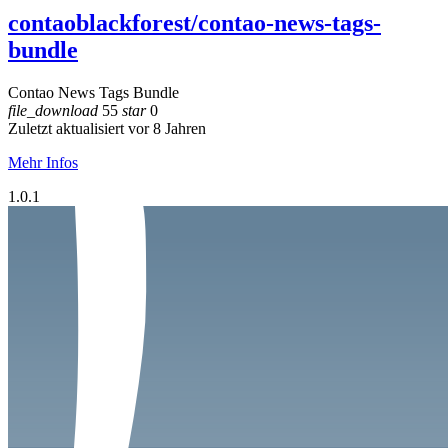
contaoblackforest/contao-news-tags-
bundle
Contao News Tags Bundle
file_download
55
star
0
Zuletzt aktualisiert vor 8 Jahren
Mehr Infos
1.0.1