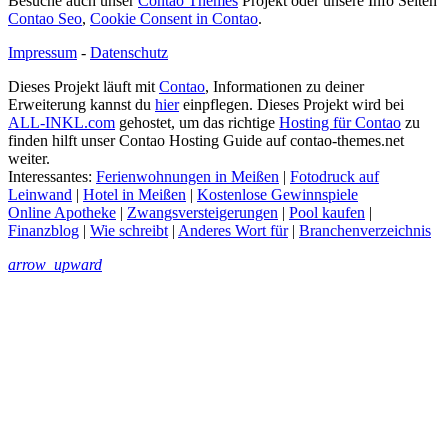
Besuche auch unser
Contao Themes
Projekt oder unsere Info Seiten
Contao Seo
,
Cookie Consent in Contao
.
Impressum
-
Datenschutz
Dieses Projekt läuft mit
Contao
, Informationen zu deiner
Erweiterung kannst du
hier
einpflegen. Dieses Projekt wird bei
ALL-INKL.com
gehostet, um das richtige
Hosting für Contao
zu
finden hilft unser Contao Hosting Guide auf contao-themes.net
weiter.
Interessantes:
Ferienwohnungen in Meißen
|
Fotodruck auf
Leinwand
|
Hotel in Meißen
|
Kostenlose Gewinnspiele
Online Apotheke
|
Zwangsversteigerungen
|
Pool kaufen
|
Finanzblog
|
Wie schreibt
|
Anderes Wort für
|
Branchenverzeichnis
arrow_upward