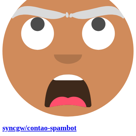
syncgw/contao-spambot