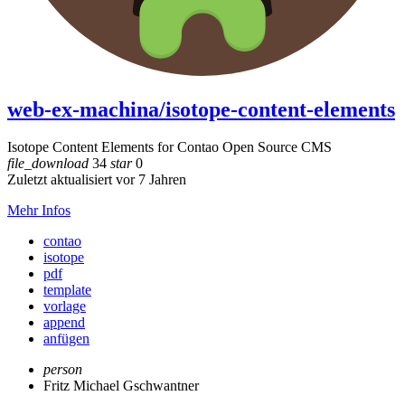
web-ex-machina/isotope-content-elements
Isotope Content Elements for Contao Open Source CMS
file_download
34
star
0
Zuletzt aktualisiert vor 7 Jahren
Mehr Infos
contao
isotope
pdf
template
vorlage
append
anfügen
person
Fritz Michael Gschwantner