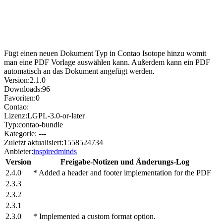
Fügt einen neuen Dokument Typ in Contao Isotope hinzu womit
man eine PDF Vorlage auswählen kann. Außerdem kann ein PDF
automatisch an das Dokument angefügt werden.
Version:
2.1.0
Downloads:
96
Favoriten:
0
Contao:
Lizenz:
LGPL-3.0-or-later
Typ:
contao-bundle
Kategorie:
---
Zuletzt aktualisiert:
1558524734
Anbieter:
inspiredminds
Version
Freigabe-Notizen und Änderungs-Log
2.4.0
* Added a header and footer implementation for the PDF
2.3.3
2.3.2
2.3.1
2.3.0
* Implemented a custom format option.