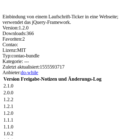
Einbindung von einem Laufschrift-Ticker in eine Webseite;
verwendet das jQuery-Framework.
Version:
1.2.0
Downloads:
366
Favoriten:
2
Contao:
Lizenz:
MIT
Typ:
contao-bundle
Kategorie:
---
Zuletzt aktualisiert:
1555593717
Anbieter:
do-while
Version
Freigabe-Notizen und Änderungs-Log
2.1.0
2.0.0
1.2.2
1.2.1
1.2.0
1.1.1
1.1.0
1.0.2