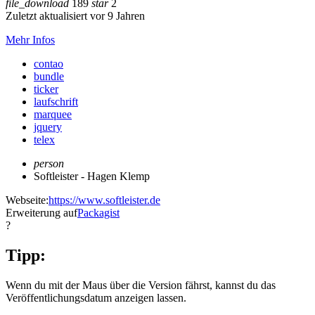
file_download
189
star
2
Zuletzt aktualisiert vor 9 Jahren
Mehr Infos
contao
bundle
ticker
laufschrift
marquee
jquery
telex
person
Softleister - Hagen Klemp
Webseite:
https://www.softleister.de
Erweiterung auf
Packagist
?
Tipp:
Wenn du mit der Maus über die Version fährst, kannst du das
Veröffentlichungsdatum anzeigen lassen.