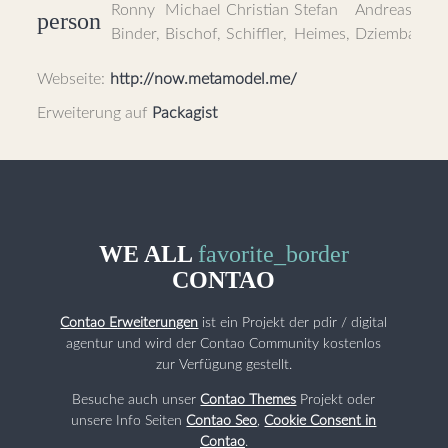
Ronny
Michael
Christian
Stefan
Andreas
person
Binder
,
Bischof
,
Schiffler
,
Heimes
,
Dziemba
Webseite:
http://now.metamodel.me/
Erweiterung auf
Packagist
WE ALL
favorite_border
CONTAO
Contao Erweiterungen
ist ein Projekt der pdir / digital
agentur und wird der Contao Community kostenlos
zur Verfügung gestellt.
Besuche auch unser
Contao Themes
Projekt oder
unsere Info Seiten
Contao Seo
,
Cookie Consent in
Contao
.