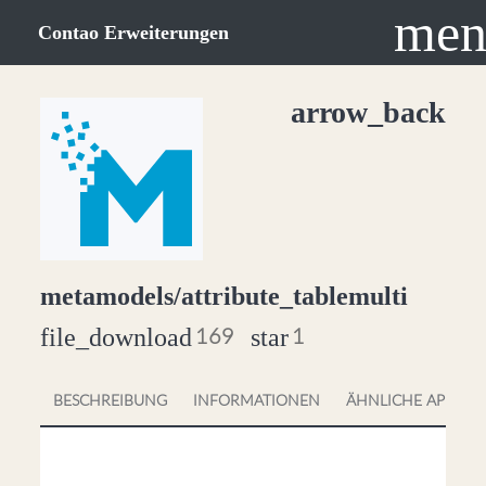
men
Contao Erweiterungen
arrow_back
metamodels/attribute_tablemulti
file_download
star
169
1
BESCHREIBUNG
INFORMATIONEN
ÄHNLICHE APPS