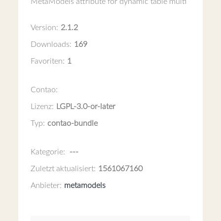
MetaModels attribute for dynamic table multi
Version:
2.1.2
Downloads:
169
Favoriten:
1
Contao:
Lizenz:
LGPL-3.0-or-later
Typ:
contao-bundle
Kategorie:
---
Zuletzt aktualisiert:
1561067160
Anbieter:
metamodels