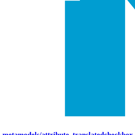
metamodels/attribute_translatedcheckbox