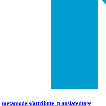
metamodels/attribute_translatedtags