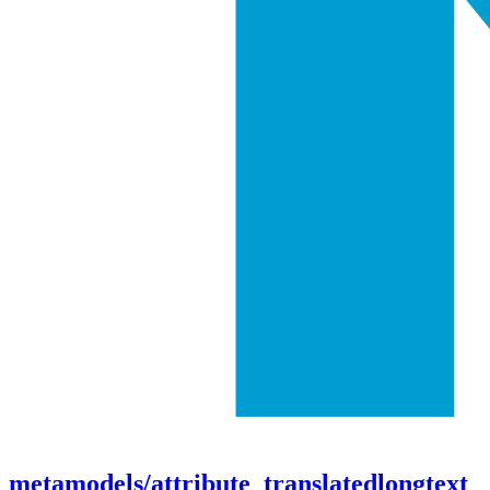
metamodels/attribute_translatedlongtext