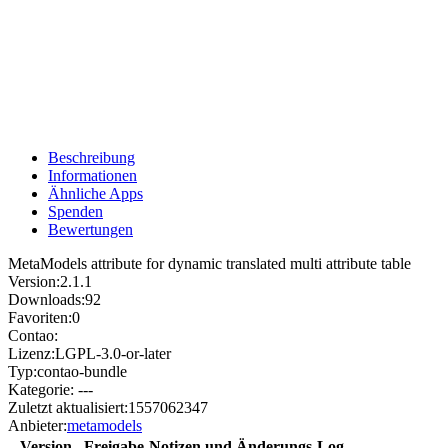
Beschreibung
Informationen
Ähnliche Apps
Spenden
Bewertungen
MetaModels attribute for dynamic translated multi attribute table
Version:
2.1.1
Downloads:
92
Favoriten:
0
Contao:
Lizenz:
LGPL-3.0-or-later
Typ:
contao-bundle
Kategorie:
---
Zuletzt aktualisiert:
1557062347
Anbieter:
metamodels
Version
Freigabe-Notizen und Änderungs-Log