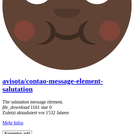
avisota/contao-message-element-
salutation
The salutation message element.
file_download
1161
star
0
Zuletzt aktualisiert vor 1532 Jahren
Mehr Infos
Kostenlos
add