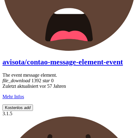
avisota/contao-message-element-event
The event message element.
file_download
1392
star
0
Zuletzt aktualisiert vor 57 Jahren
Mehr Infos
Kostenlos
add
3.1.5