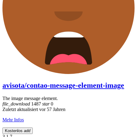
avisota/contao-message-element-image
The image message element.
file_download
1487
star
0
Zuletzt aktualisiert vor 57 Jahren
Mehr Infos
Kostenlos
add
3.1.7