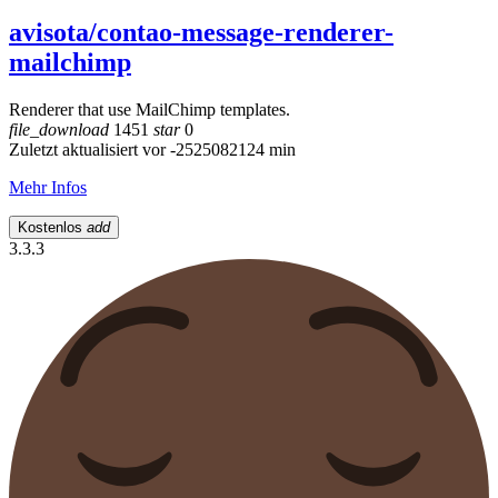
avisota/contao-message-renderer-
mailchimp
Renderer that use MailChimp templates.
file_download
1451
star
0
Zuletzt aktualisiert vor -2525082124 min
Mehr Infos
Kostenlos
add
3.3.3