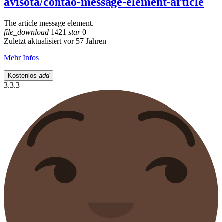
avisota/contao-message-element-article
The article message element.
file_download
1421
star
0
Zuletzt aktualisiert vor 57 Jahren
Mehr Infos
Kostenlos
add
3.3.3