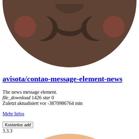
avisota/contao-message-element-news
The news message element.
file_download
1426
star
0
Zuletzt aktualisiert vor -3870986764 min
Mehr Infos
Kostenlos
add
3.3.3