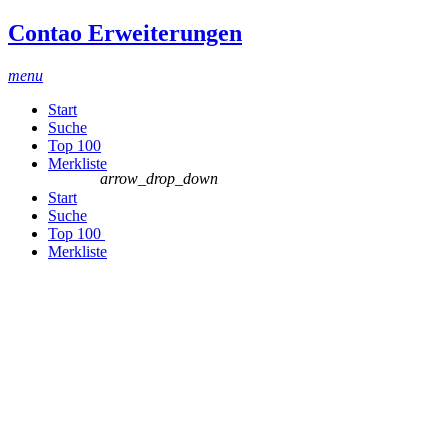
Contao Erweiterungen
menu
Start
Suche
Top 100
Merkliste
arrow_drop_down
Start
Suche
Top 100
Merkliste