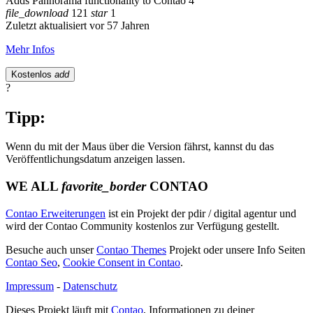
Adds Pannorama functionality to Contao 4
file_download
121
star
1
Zuletzt aktualisiert vor 57 Jahren
Mehr Infos
Kostenlos
add
?
Tipp:
Wenn du mit der Maus über die Version fährst, kannst du das
Veröffentlichungsdatum anzeigen lassen.
WE ALL
favorite_border
CONTAO
Contao Erweiterungen
ist ein Projekt der pdir / digital agentur und
wird der Contao Community kostenlos zur Verfügung gestellt.
Besuche auch unser
Contao Themes
Projekt oder unsere Info Seiten
Contao Seo
,
Cookie Consent in Contao
.
Impressum
-
Datenschutz
Dieses Projekt läuft mit
Contao
, Informationen zu deiner