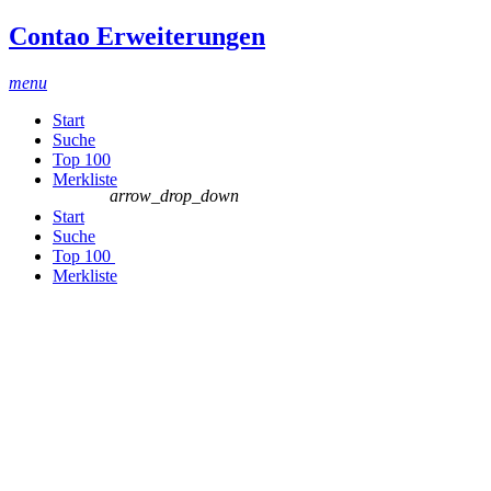
Contao Erweiterungen
menu
Start
Suche
Top 100
Merkliste
arrow_drop_down
Start
Suche
Top 100
Merkliste