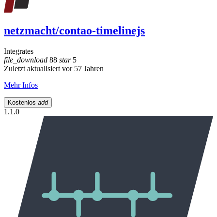
netzmacht/contao-timelinejs
Integrates
file_download
88
star
5
Zuletzt aktualisiert vor 57 Jahren
Mehr Infos
Kostenlos
add
1.1.0