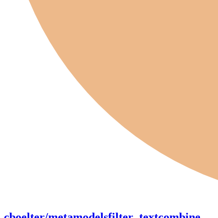
cboelter/metamodelsfilter_textcombine