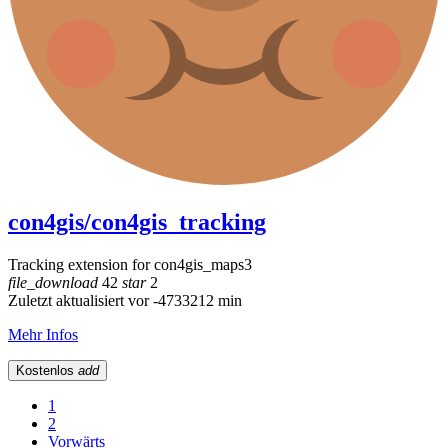
con4gis/con4gis_tracking
Tracking extension for con4gis_maps3
file_download
42
star
2
Zuletzt aktualisiert vor -4733212 min
Mehr Infos
Kostenlos
add
1
2
Vorwärts