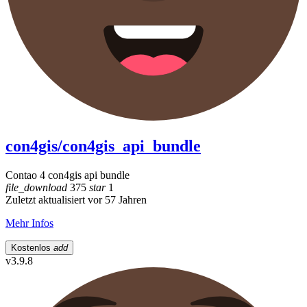
con4gis/con4gis_api_bundle
Contao 4 con4gis api bundle
file_download
375
star
1
Zuletzt aktualisiert vor 57 Jahren
Mehr Infos
Kostenlos
add
v3.9.8