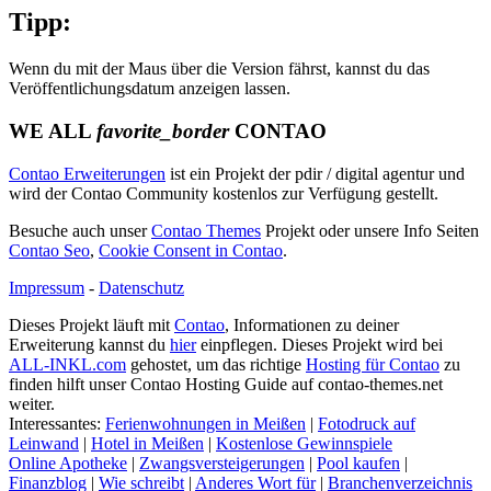
Tipp:
Wenn du mit der Maus über die Version fährst, kannst du das
Veröffentlichungsdatum anzeigen lassen.
WE ALL
favorite_border
CONTAO
Contao Erweiterungen
ist ein Projekt der pdir / digital agentur und
wird der Contao Community kostenlos zur Verfügung gestellt.
Besuche auch unser
Contao Themes
Projekt oder unsere Info Seiten
Contao Seo
,
Cookie Consent in Contao
.
Impressum
-
Datenschutz
Dieses Projekt läuft mit
Contao
, Informationen zu deiner
Erweiterung kannst du
hier
einpflegen. Dieses Projekt wird bei
ALL-INKL.com
gehostet, um das richtige
Hosting für Contao
zu
finden hilft unser Contao Hosting Guide auf contao-themes.net
weiter.
Interessantes:
Ferienwohnungen in Meißen
|
Fotodruck auf
Leinwand
|
Hotel in Meißen
|
Kostenlose Gewinnspiele
Online Apotheke
|
Zwangsversteigerungen
|
Pool kaufen
|
Finanzblog
|
Wie schreibt
|
Anderes Wort für
|
Branchenverzeichnis