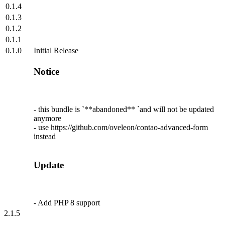
0.1.4
0.1.3
0.1.2
0.1.1
0.1.0
Initial Release
Notice
- this bundle is `**abandoned** `and will not be updated
anymore
- use https://github.com/oveleon/contao-advanced-form
instead
Update
- Add PHP 8 support
2.1.5