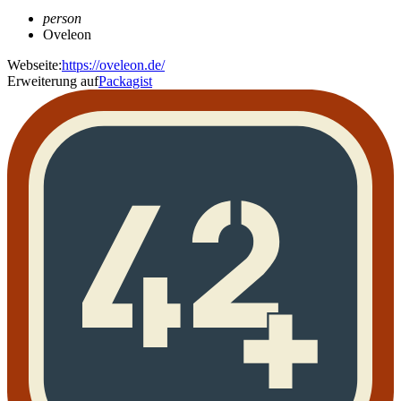
person
Oveleon
Webseite:
https://oveleon.de/
Erweiterung auf
Packagist