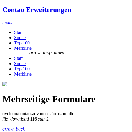
Contao Erweiterungen
menu
Start
Suche
Top 100
Merkliste
arrow_drop_down
Start
Suche
Top 100
Merkliste
Mehrseitige Formulare
oveleon/contao-advanced-form-bundle
file_download
116
star
2
arrow_back