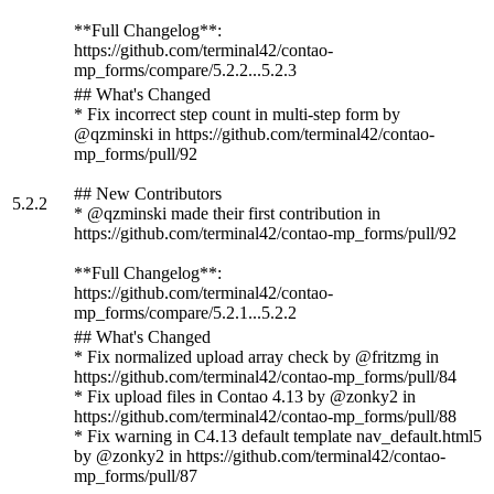
**Full Changelog**:
https://github.com/terminal42/contao-
mp_forms/compare/5.2.2...5.2.3
## What's Changed
* Fix incorrect step count in multi-step form by
@qzminski in https://github.com/terminal42/contao-
mp_forms/pull/92
## New Contributors
5.2.2
* @qzminski made their first contribution in
https://github.com/terminal42/contao-mp_forms/pull/92
**Full Changelog**:
https://github.com/terminal42/contao-
mp_forms/compare/5.2.1...5.2.2
## What's Changed
* Fix normalized upload array check by @fritzmg in
https://github.com/terminal42/contao-mp_forms/pull/84
* Fix upload files in Contao 4.13 by @zonky2 in
https://github.com/terminal42/contao-mp_forms/pull/88
* Fix warning in C4.13 default template nav_default.html5
by @zonky2 in https://github.com/terminal42/contao-
mp_forms/pull/87