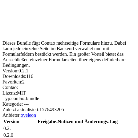
Dieses Bundle fügt Contao mehrseitige Formulare hinzu. Dabei
kann jede einzelne Seite im Backend verwaltet und mit
Formularfeldern bestückt werden. Ein großer Vorteil bietet das
Ausschließen einzelner Formularseiten über eigens definierbare
Bedingungen.
Version:
0.2.1
Downloads:
116
Favoriten:
2
Contao:
Lizenz:
MIT
Typ:
contao-bundle
Kategorie:
---
Zuletzt aktualisiert:
1576493205
Anbieter:
oveleon
Version
Freigabe-Notizen und Änderungs-Log
0.2.1
0.2.0