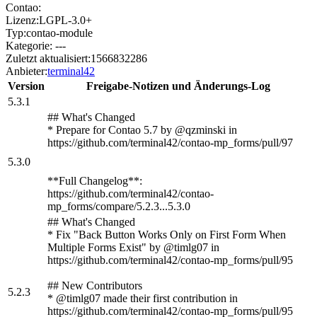
Contao:
Lizenz:
LGPL-3.0+
Typ:
contao-module
Kategorie:
---
Zuletzt aktualisiert:
1566832286
Anbieter:
terminal42
Version
Freigabe-Notizen und Änderungs-Log
5.3.1
## What's Changed
* Prepare for Contao 5.7 by @qzminski in
https://github.com/terminal42/contao-mp_forms/pull/97
5.3.0
**Full Changelog**:
https://github.com/terminal42/contao-
mp_forms/compare/5.2.3...5.3.0
## What's Changed
* Fix "Back Button Works Only on First Form When
Multiple Forms Exist" by @timlg07 in
https://github.com/terminal42/contao-mp_forms/pull/95
## New Contributors
5.2.3
* @timlg07 made their first contribution in
https://github.com/terminal42/contao-mp_forms/pull/95