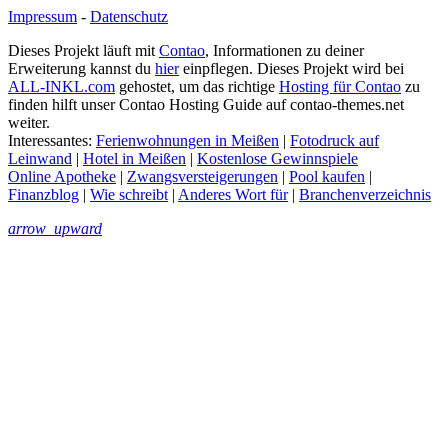
Impressum
-
Datenschutz
Dieses Projekt läuft mit
Contao
, Informationen zu deiner
Erweiterung kannst du
hier
einpflegen. Dieses Projekt wird bei
ALL-INKL.com
gehostet, um das richtige
Hosting für Contao
zu
finden hilft unser Contao Hosting Guide auf contao-themes.net
weiter.
Interessantes:
Ferienwohnungen in Meißen
|
Fotodruck auf
Leinwand
|
Hotel in Meißen
|
Kostenlose Gewinnspiele
Online Apotheke
|
Zwangsversteigerungen
|
Pool kaufen
|
Finanzblog
|
Wie schreibt
|
Anderes Wort für
|
Branchenverzeichnis
arrow_upward