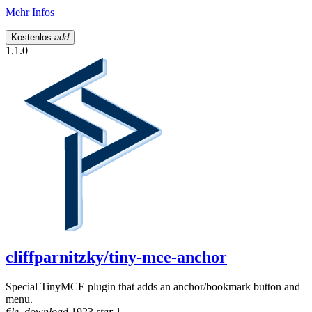
Mehr Infos
Kostenlos
add
1.1.0
cliffparnitzky/tiny-mce-anchor
Special TinyMCE plugin that adds an anchor/bookmark button and
menu.
file_download
1923
star
1