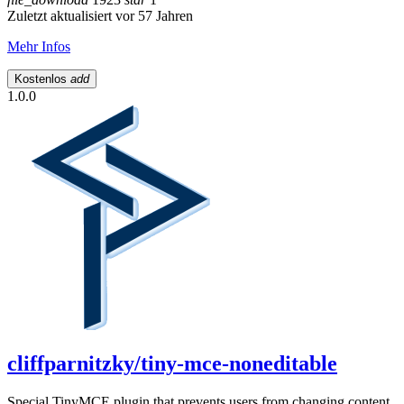
Zuletzt aktualisiert vor 57 Jahren
Mehr Infos
Kostenlos
add
1.0.0
cliffparnitzky/tiny-mce-noneditable
Special TinyMCE plugin that prevents users from changing content