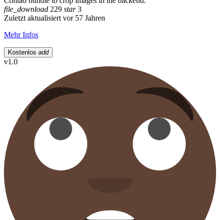
Contao bundle to crop images in the backend.
file_download
229
star
3
Zuletzt aktualisiert vor 57 Jahren
Mehr Infos
Kostenlos
add
v1.0