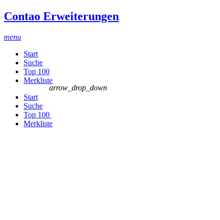
Contao Erweiterungen
menu
Start
Suche
Top 100
Merkliste
arrow_drop_down
Start
Suche
Top 100
Merkliste