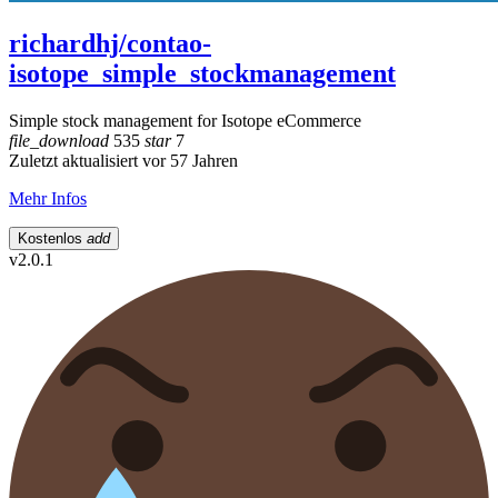
richardhj/contao-
isotope_simple_stockmanagement
Simple stock management for Isotope eCommerce
file_download
535
star
7
Zuletzt aktualisiert vor 57 Jahren
Mehr Infos
Kostenlos
add
v2.0.1