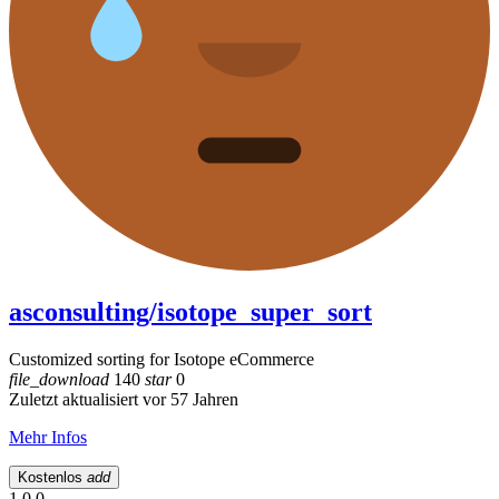
asconsulting/isotope_super_sort
Customized sorting for Isotope eCommerce
file_download
140
star
0
Zuletzt aktualisiert vor 57 Jahren
Mehr Infos
Kostenlos
add
1.0.0