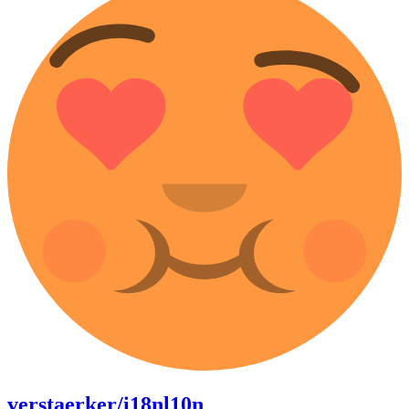
verstaerker/i18nl10n