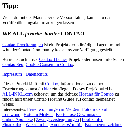
Tipp:
Wenn du mit der Maus über die Version fährst, kannst du das
Veröffentlichungsdatum anzeigen lassen.
WE ALL
favorite_border
CONTAO
Contao Erweiterungen
ist ein Projekt der pdir / digital agentur und
wird der Contao Community kostenlos zur Verfügung gestellt.
Besuche auch unser
Contao Themes
Projekt oder unsere Info Seiten
Contao Seo
,
Cookie Consent in Contao
.
Impressum
-
Datenschutz
Dieses Projekt läuft mit
Contao
, Informationen zu deiner
Erweiterung kannst du
hier
einpflegen. Dieses Projekt wird bei
ALL-INKL.com
gehostet, um das richtige
Hosting für Contao
zu
finden hilft unser Contao Hosting Guide auf contao-themes.net
weiter.
Interessantes:
Ferienwohnungen in Meißen
|
Fotodruck auf
Leinwand
|
Hotel in Meißen
|
Kostenlose Gewinnspiele
Online Apotheke
|
Zwangsversteigerungen
|
Pool kaufen
|
Finanzblog
|
Wie schreibt
|
Anderes Wort für
|
Branchenverzeichnis